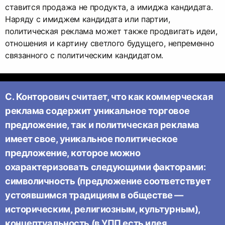
ставится продажа не продукта, а имиджа кандидата.
Наряду с имиджем кандидата или партии,
политическая реклама может также продвигать идеи,
отношения и картину светлого будущего, непременно
связанного с политическим кандидатом.
С. Конторович считает, что как коммерческая
реклама содержит уникальное торговое
предложение, так и политическая реклама
имеет свое, уникальное политическое
предложение, которое можно
охарактеризовать следующими факторами:
символичность (предложение соответствует
устоявшимся традициям в обществе —
историческим, религиозным, культурным),
концептуальность (в УПП есть идея,