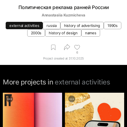
Политическая реклама ранней России
Annastasiia Kuzmicheva
external activities
russia
history of advertising
1990s
2000s
history of design
names
6
Project created at
31.10.2025
More projects in
external activities