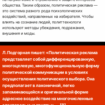
общества. Таким образом, политическая реклама —
это система разного рода психологических
воздействий, направленных на избирателя. Чтобы
влиять на сознание людей, политтехнологи
используют методы убеждения, подражания,
внушения и моды.
Л. Подгорная пишет: «Политическая реклама
представляет собой дифференцированную,
многоцелевую, многофункциональную форму
политической коммуникации в условиях
осуществления политического выбора. Она
предполагает в лаконичной, легко
запоминающейся и оригинальной форме
адресное воздействие на многочисленные
электоральные группы» — [8].