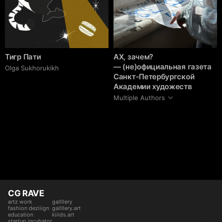
Тигр Пати
АХ, зачем?
— (не)официальная газета
Olga Sukhorukikh
Санкт-Петербургской
Академии художеств
Multiple Authors
CG RAVE
artz work
gallllery
fashion deziiign
gallllery.art
education
kiiids.art
startup incubator