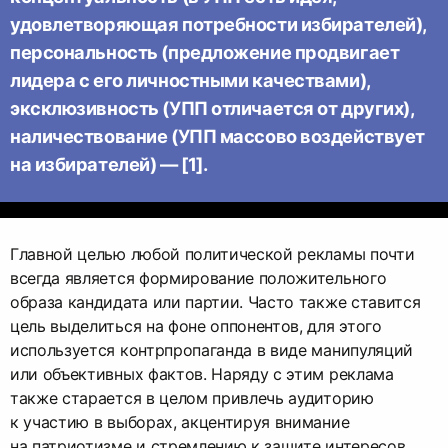
удовлетворяющая потребности избирателей),
персональность (предложение продвигает
лидера с его личностными качествами),
эксклюзивность (УПП отличается от других),
наличествование (УПП массово воздействует
на избирателей) — [1].
Главной целью любой политической рекламы почти
всегда является формирование положительного
образа кандидата или партии. Часто также ставится
цель выделиться на фоне оппонентов, для этого
используется контрпропаганда в виде манипуляций
или объективных фактов. Наряду с этим реклама
также старается в целом привлечь аудиторию
к участию в выборах, акцентируя внимание
на патриотизме и стремлению к защите интересов