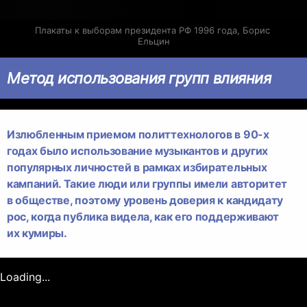
Плакаты к выборам президента РФ 1996 года, Борис 
Ельцин
Метод использования групп влияния
Излюбленным приемом политтехнологов в 90-х
годах было использование музыкантов и других
популярных личностей в рамках избирательных
кампаний. Такие люди или группы имели авторитет
в обществе, поэтому уровень доверия к кандидату
рос, когда публика видела, как его поддерживают
их кумиры.
Loading...