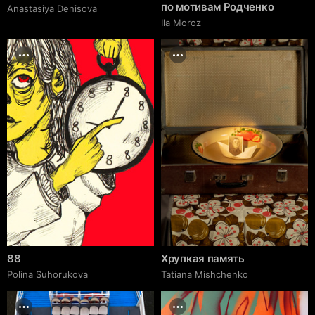
по мотивам Родченко
Anastasiya Denisova
Ila Moroz
88
Хрупкая память
Polina Suhorukova
Tatiana Mishchenko