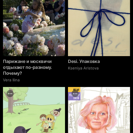
Парижане и москвичи
Desi. Упаковка
отдыхают по-разному.
Kseniya Aristova
Почему?
Vera Ilina
BEST ART
FEBRUARY
2026