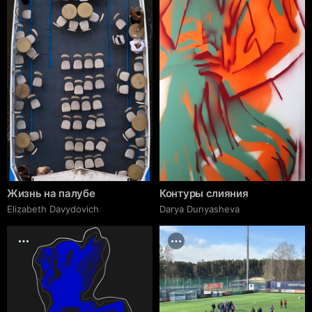
Жизнь на палубе
Контуры слияния
Elizabeth Davydovich
Darya Dunyasheva