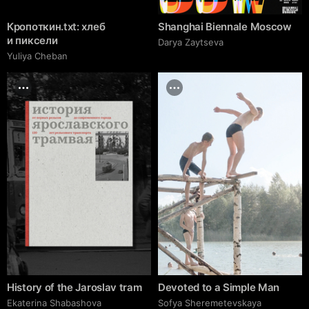
Кропоткин.txt: хлеб
Shanghai Biennale Moscow
и пиксели
Darya Zaytseva
Yuliya Cheban
History of the Jaroslav tram
Devoted to a Simple Man
Ekaterina Shabashova
Sofya Sheremetevskaya