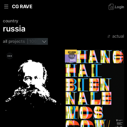
CG RAVE
Login
country
russia
actual
all projects  | 1060
BEST DESIGN
JUNE
2026