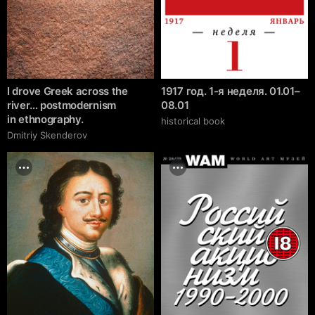
I drove Greek across the
1917 год. 1-я неделя. 01.01–
river… postmodernism
08.01
in ethnography.
historical book
Dmitriy Skenderov