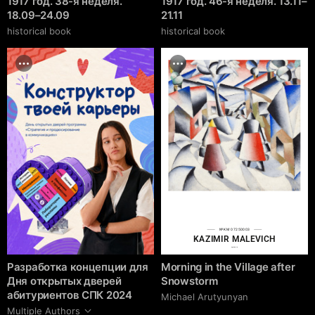
1917 год. 38-я неделя.
1917 год. 46-я неделя. 13.11–
18.09–24.09
21.11
historical book
historical book
№KM 07250003
KAZIMIR MALEVICH
cgrave.ru
Разработка концепции для
Morning in the Village after
Дня открытых дверей
Snowstorm
абитуриентов СПК 2024
Michael Arutyunyan
Multiple Authors