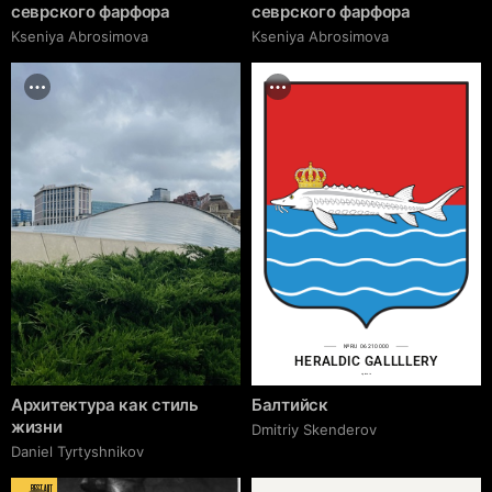
севрского фарфора
севрского фарфора
Kseniya Abrosimova
Kseniya Abrosimova
№RU 06210000
HERALDIC GALLLLERY
cgrave.ru
Архитектура как стиль
Балтийск
жизни
Dmitriy Skenderov
Daniel Tyrtyshnikov
BEST ART