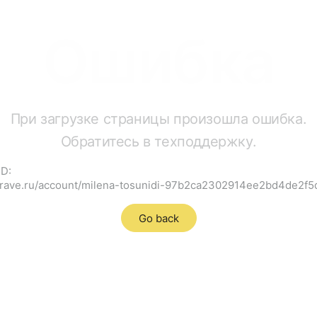
Ошибка
При загрузке страницы произошла ошибка.
Обратитесь в техподдержку.
ID:
cgrave.ru/account/milena-tosunidi-97b2ca2302914ee2bd4de2f
Go back