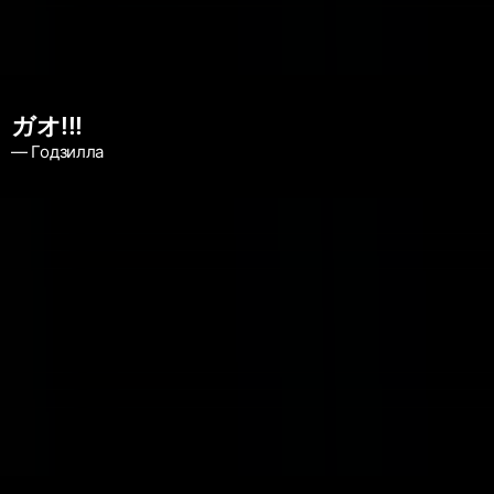
ガオ!!!
— Годзилла