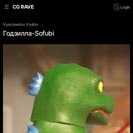
CG RAVE
Login
Vyacheslav Vydrin
Годзилла-Sofubi