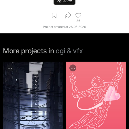
cgi & vfx
26
Project created at
25.06.2026
More projects in
cgi & vfx