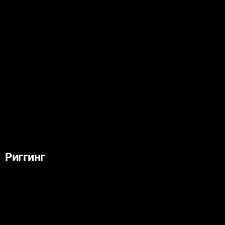
Риггинг