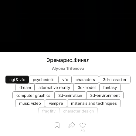
Эремарис.Финал
Alyona Trifonova
cgi & vfx
psychedelic
vfx
characters
3d-character
dream
alternative reality
3d-model
fantasy
computer graphics
3d-animation
3d-environment
music video
vampire
materials and techniques
fragility
character design
50