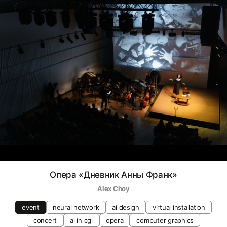
Опера «Дневник Анны Франк»
Alex Choy
event
neural network
ai design
virtual installation
concert
ai in cgi
opera
computer graphics