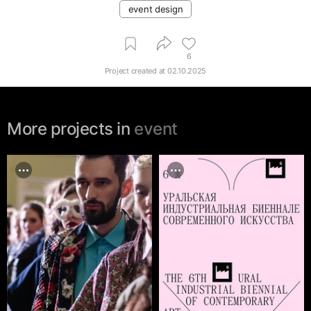
event design
6
Project created at
02.10.2025
More projects in
event