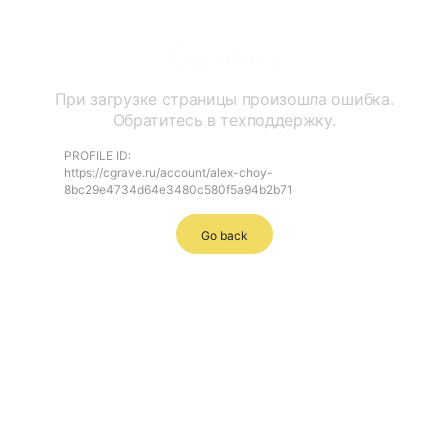
Ошибка
При загрузке страницы произошла ошибка.
Обратитесь в техподдержку.
PROFILE ID:
https://cgrave.ru/account/alex-choy-
8bc29e4734d64e3480c580f5a94b2b71
Go back