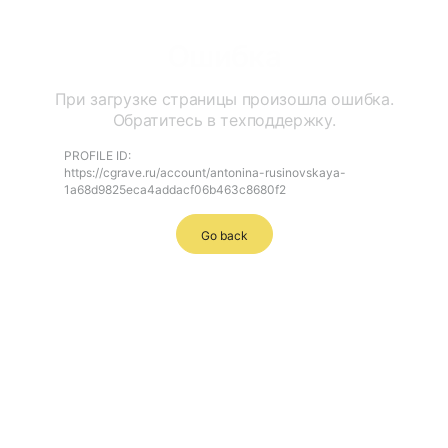
Ошибка
При загрузке страницы произошла ошибка.
Обратитесь в техподдержку.
PROFILE ID:
https://cgrave.ru/account/antonina-rusinovskaya-
1a68d9825eca4addacf06b463c8680f2
Go back