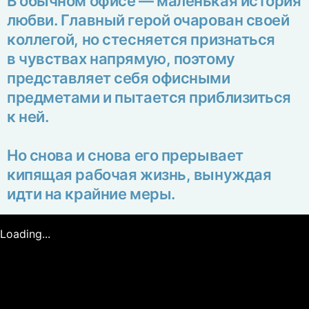
В обычном офисе — маленькая история
любви. Главный герой очарован своей
коллегой, но стесняется признаться
в чувствах напрямую, поэтому
представляет себя офисными
предметами и пытается приблизиться
к ней.
Но снова и снова его прерывает
кипящая рабочая жизнь, вынуждая
Loading...