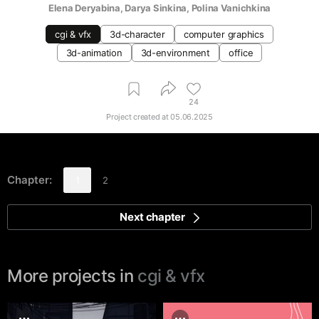
Elena Deryabina
, 
Darya Sinkina
, 
Polina Vanichkina
cgi & vfx
3d-character
computer graphics
3d-animation
3d-environment
office
24
Project created at
05.06.2025
Chapter:
1
2
Next chapter
More projects in
cgi & vfx