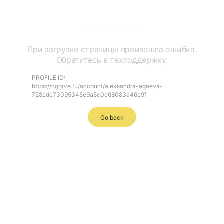
Ошибка
При загрузке страницы произошла ошибка.
Обратитесь в техподдержку.
PROFILE ID:
https://cgrave.ru/account/aleksandra-agaeva-
728cdc73095345e9a5c0e68083a46c9f
Go back