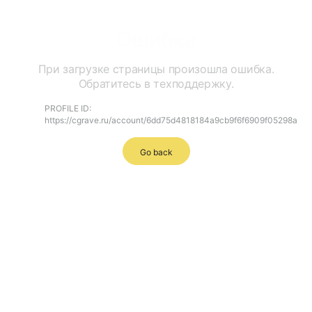
Ошибка
При загрузке страницы произошла ошибка.
Обратитесь в техподдержку.
PROFILE ID:
https://cgrave.ru/account/6dd75d4818184a9cb9f6f6909f05298a
Go back