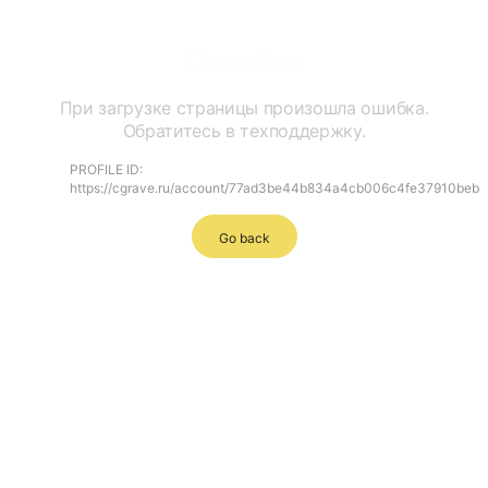
Ошибка
При загрузке страницы произошла ошибка.
Обратитесь в техподдержку.
PROFILE ID:
https://cgrave.ru/account/77ad3be44b834a4cb006c4fe37910beb
Go back