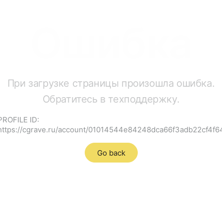
Ошибка
При загрузке страницы произошла ошибка.
Обратитесь в техподдержку.
PROFILE ID:
https://cgrave.ru/account/01014544e84248dca66f3adb22cf4f6
Go back