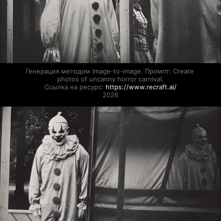
Генерация методом image-to-image. Промпт: Create 
photos of uncanny horror carnival.

Ссылка на ресурс: 
https://www.recraft.ai/
2026