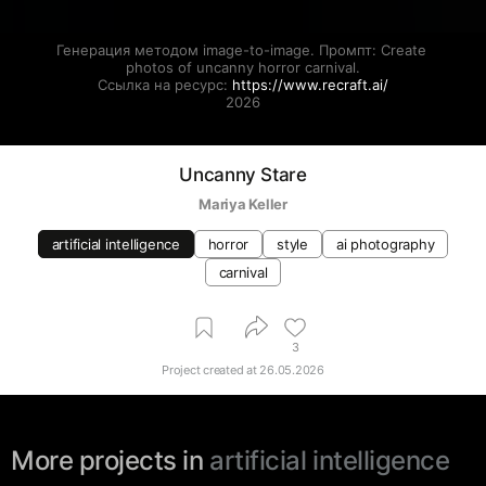
Генерация методом image-to-image. Промпт: Create 
photos of uncanny horror carnival.

Ссылка на ресурс: 
https://www.recraft.ai/
2026
Uncanny Stare
Mariya Keller
artificial intelligence
horror
style
ai photography
carnival
3
Project created at
26.05.2026
More projects in
artificial intelligence