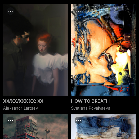
XX/XX/XXX XX: XX
HOW TO BREATH
Аleksandr Lartsev
Svetlana Povalyaeva