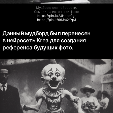
Мудборд для нейросети.

https://pin.it/2JHqce0gr
https://pin.it/66JnXYYpJ
Данный мудборд был перенесен
в нейросеть Krea для создания
референса будущих фото.