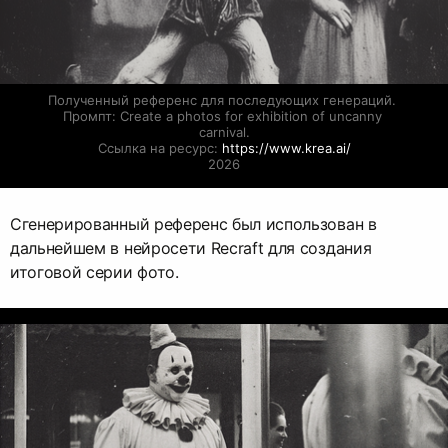
Полученный референс для последующих генераций. 
Промпт: Create a photos for exhibition of uncanny 
carnival.

Ссылка на ресурс: 
https://www.krea.ai/
2026
Сгенерированный референс был использован в
дальнейшем в нейросети Recraft для создания
итоговой серии фото.