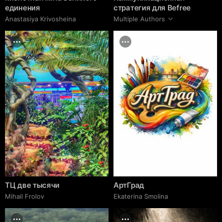
единения
стратегия для Befree
Anastasiya Krivosheina
Multiple Authors
ТЦ две тысячи
АртГрад
Mihail Frolov
Ekaterina Smolina