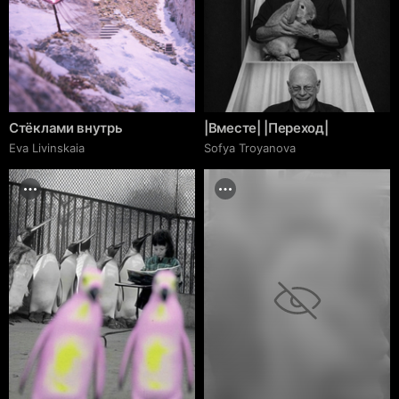
Стёклами внутрь
|Вместе| |Переход|
Eva Livinskaia
Sofya Troyanova