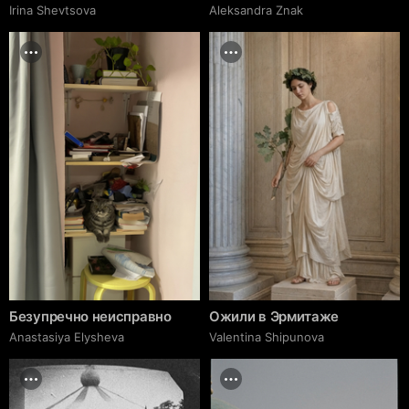
Irina Shevtsova
Aleksandra Znak
Безупречно неисправно
Ожили в Эрмитаже
Anastasiya Elysheva
Valentina Shipunova