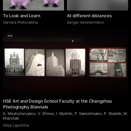
To Look and Learn
At different distances
Varvara Poltorakina
Sergei Veretennikov
HSE Art and Design School Faculty at the Changzhou
Photography Biennale
A. Meshcheryakov, V. Efimov, I. Mukhin, P. Samokhvalov, P. Stadnik, M.
Kharshak
Аlisa Lapshina