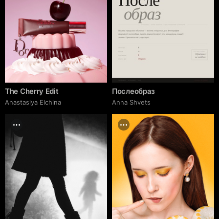
The Cherry Edit
Послеобраз
Anastasiya Elchina
Anna Shvets