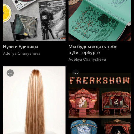
Нули и Единицы
Мы будем ждать тебя
в Диггербурге
Adeliya Chanysheva
Adeliya Chanysheva