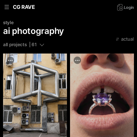
CG RAVE
Login
style
ai photography
actual
all projects  | 61