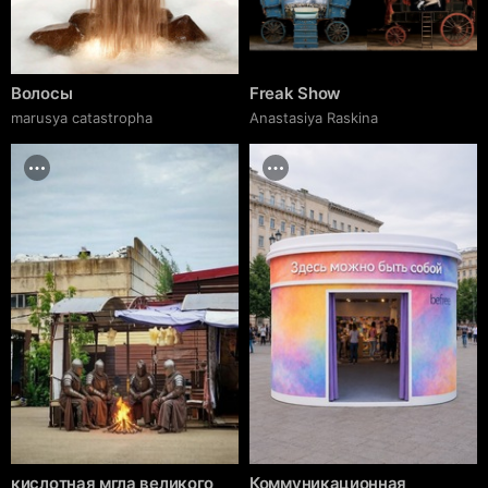
Волосы
Freak Show
marusya catastropha
Anastasiya Raskina
кислотная мгла великого
Коммуникационная