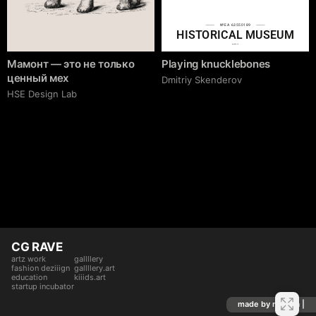
№EA 63550189
HISTORICAL MUSEUM
cgrave.ru
Мамонт — это не только
Playing knucklebones
ценный мех
Dmitriy Skenderov
HSE Design Lab
CG RAVE
artz work
gallllery
fashion deziiign
gallllery.art
education
kiiids.art
startup incubator
made by mediiia |