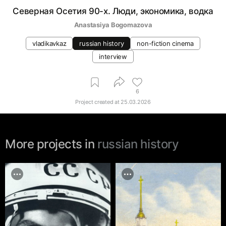
Северная Осетия 90-х. Люди, экономика, водка
Anastasiya Bogomazova
vladikavkaz
russian history
non-fiction cinema
interview
6
Project created at
25.03.2026
More projects in
russian history