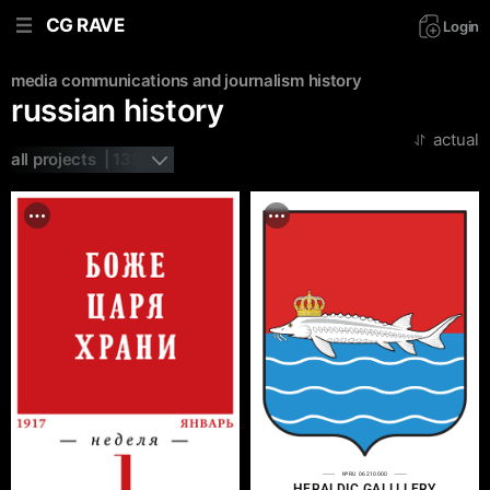
CG RAVE
Login
media communications and journalism
history
russian history
actual
all projects  | 139
№RU 06210000
HERALDIC GALLLLERY