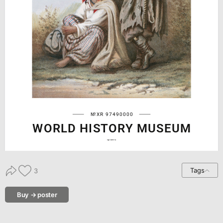
№XR 97490000
WORLD HISTORY MUSEUM
cgrave.ru
Tags
3
Buy → poster