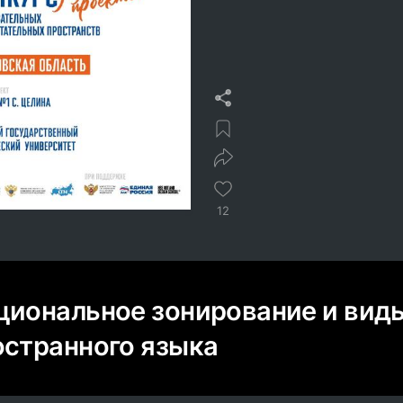
12
циональное зонирование и вид
остранного языка