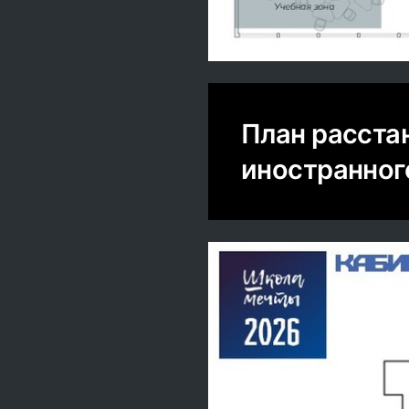
План расста
иностранног