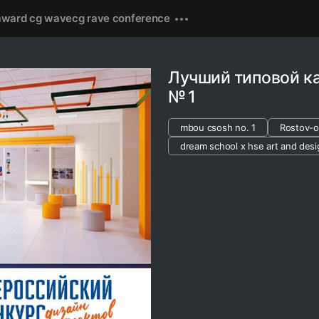
award cg wave
cg rave conference
Лучший типовой 
№ 1
mbou csosh no. 1
Rostov-
dream school x hse art and desi