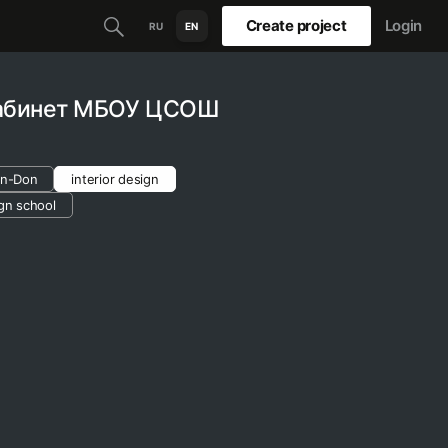
Create project
Login
RU
EN
кабинет МБОУ ЦСОШ
on-Don
interior design
gn school