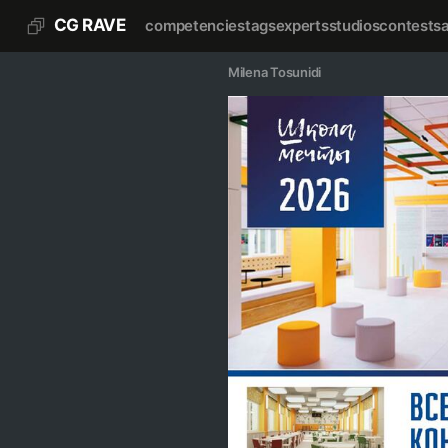
CG RAVE
competencies
tags
experts
studios
contests
Milena Tosunidi