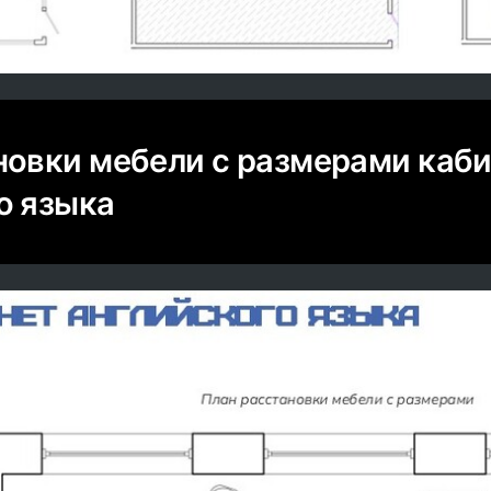
новки мебели с размерами каб
о языка