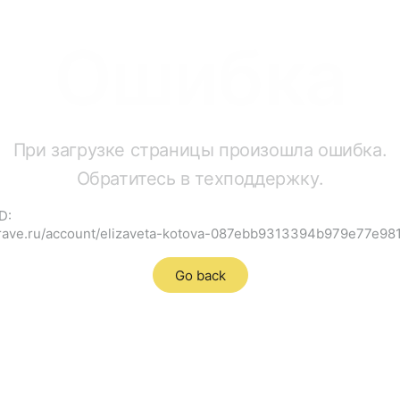
Ошибка
При загрузке страницы произошла ошибка.
Обратитесь в техподдержку.
D:
grave.ru/account/elizaveta-kotova-087ebb9313394b979e77e9
Go back