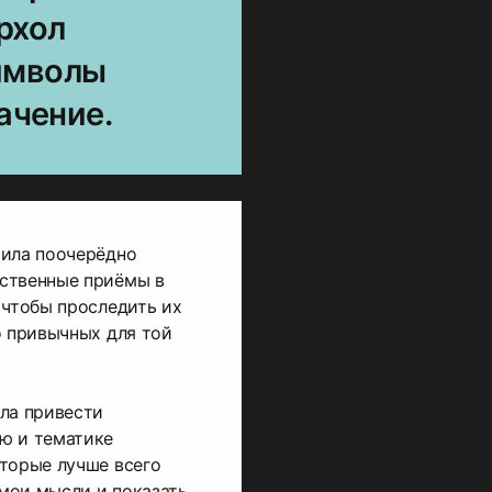
рхол
имволы
ачение.
шила поочерёдно
ственные приёмы в
 чтобы проследить их
о привычных для той
ла привести
ю и тематике
торые лучше всего
мои мысли и показать