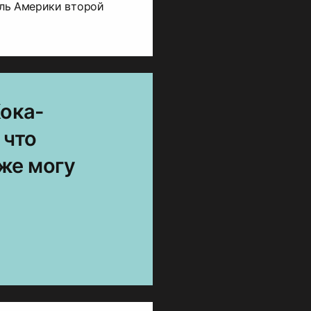
ль Америки второй
Кока-
 что
оже могу