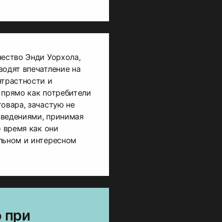
чество Энди Уорхола,
водят впечатление на
нтрастности и
 прямо как потребители
товара, зачастую не
зведениями, принимая
о время как они
льном и интересном
о при