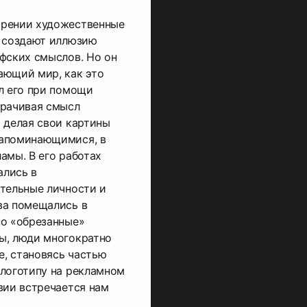
трении художественные
а создают иллюзию
фских смыслов. Но он
ающий мир, как это
л его при помощи
орачивая смысл
 делая свои картины
запоминающимися, в
амы. В его работах
ались в
тельные личности и
ва помещались в
но «обрезанные»
ы, люди многократно
е, становясь частью
 логотипу на рекламном
вии встречается нам