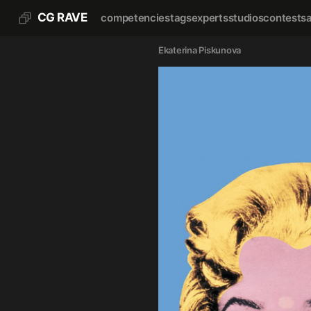
CG RAVE
competencies
tags
experts
studios
contests
Ekaterina Piskunova