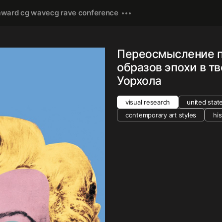
award cg wave
cg rave conference
Переосмысление 
образов эпохи в т
Уорхола
visual research
united stat
contemporary art styles
his