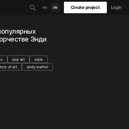
Create project
Login
RU
EN
популярных
ворчестве Энди
es
pop art
style
tory of art
andy warhol