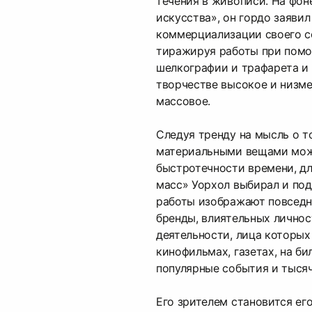
течения в живописи. На фон
искусства», он гордо заяви
коммерциализации своего с
тиражируя работы при пом
шелкографии и трафарета и 
творчестве высокое и низме
массовое.
Следуя тренду на мысль о т
материальными вещами мож
быстротечности времени, дл
масс» Уорхол выбирал и по
работы изображают повседн
бренды, влиятельных личнос
деятельности, лица которых
кинофильмах, газетах, на б
популярные события и тысяч
Его зрителем становится ег