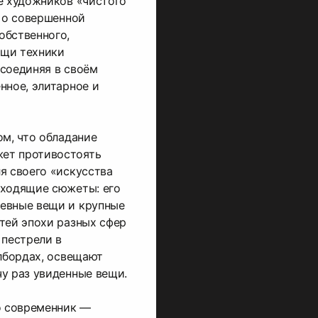
е художников «чистого
л о совершенной
обственного,
ощи техники
соединяя в своём
нное, элитарное и
ом, что обладание
ет противостоять
я своего «искусства
дходящие сюжеты: его
евные вещи и крупные
тей эпохи разных сфер
 пестрели в
илбордах, освещают
у раз увиденные вещи.
о современник —