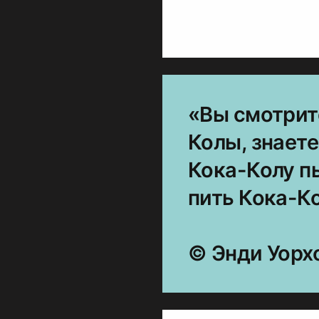
«Вы смотрит
Колы, знаете
Кока-Колу пь
пить Кока-Ко
© Энди Уорх