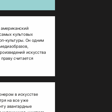
— американский
 самых культовых
оп-культуры. Он одним
 медиаобразов,
произведений искусства
 праву считается
онером в искусстве
тря на все уже
нту авангардные