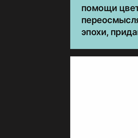
помощи цвет
переосмысля
эпохи, прида