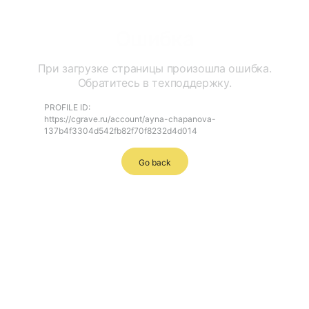
Ошибка
При загрузке страницы произошла ошибка.
Обратитесь в техподдержку.
PROFILE ID:
https://cgrave.ru/account/ayna-chapanova-
137b4f3304d542fb82f70f8232d4d014
Go back