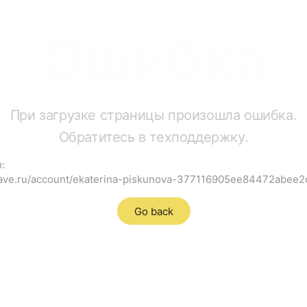
Ошибка
При загрузке страницы произошла ошибка.
Обратитесь в техподдержку.
:
rave.ru/account/ekaterina-piskunova-377116905ee84472abee2
Go back