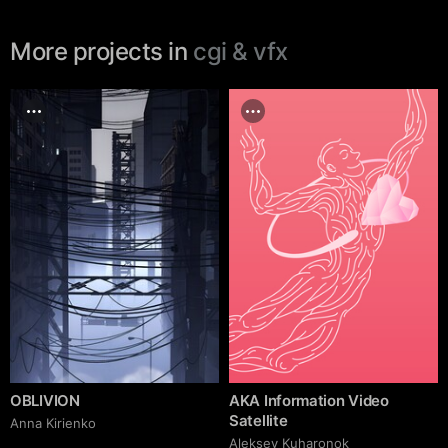
More projects in
cgi & vfx
OBLIVION
AKA Information Video
Satellite
Anna Kirienko
Aleksey Kuharonok