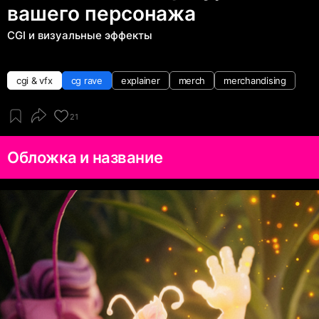
вашего персонажа
CGI и визуальные эффекты
cgi & vfx
cg rave
explainer
merch
merchandising
21
Обложка и название