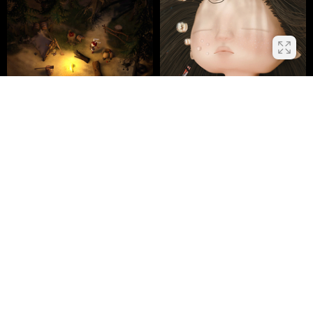
Quiet shore
Прозрачная тишина — 3д
пространство
Yuliya Muraveva
Aleksandra Kalenskaya