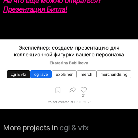
На что еще можно опираться?
Презентация Битла!
Эксплейнер: создаем презентацию для
коллекционной фигурки вашего персонажа
Ekaterina Bublikova
cgi & vfx
cg rave
explainer
merch
merchandising
21
Project created at
06.10.2025
More projects in
cgi & vfx