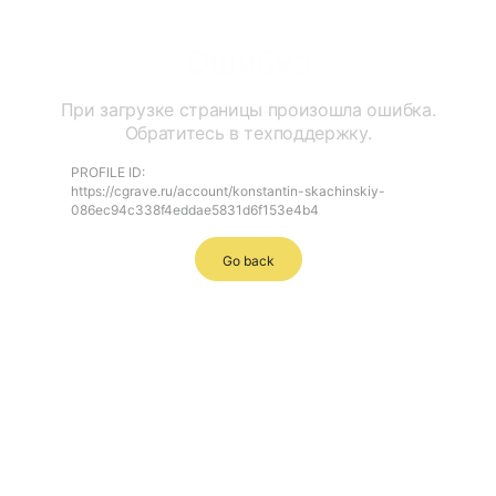
Ошибка
При загрузке страницы произошла ошибка.
Обратитесь в техподдержку.
PROFILE ID:
https://cgrave.ru/account/konstantin-skachinskiy-
086ec94c338f4eddae5831d6f153e4b4
Go back