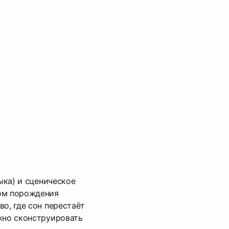
зыка) и сценическое
ом порождения
во, где сон перестаёт
жно сконструировать