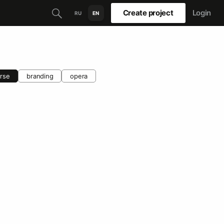
Create project
Login
RU
EN
rse
branding
opera