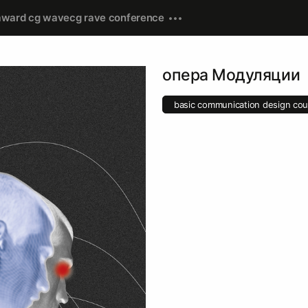
award cg wave
cg rave conference
опера Модуляции
basic communication design cou