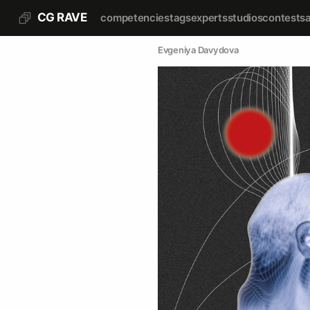
CG RAVE
competencies
tags
experts
studios
contests
Evgeniya Davydova