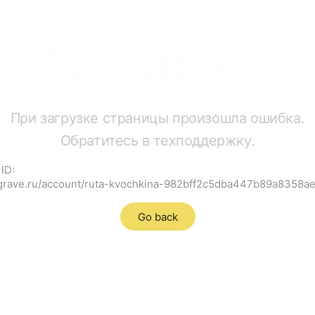
Ошибка
При загрузке страницы произошла ошибка.
Обратитесь в техподдержку.
ID:
cgrave.ru/account/ruta-kvochkina-982bff2c5dba447b89a8358
Go back