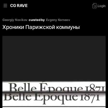
CG RAVE
Login
Georgiy Novikov
curated by
Evgeny Korneev
Хроники Парижской коммуны