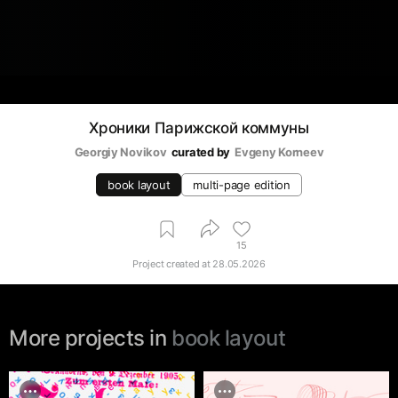
Хроники Парижской коммуны
Georgiy Novikov
curated by
Evgeny Korneev
book layout
multi-page edition
15
Project created at
28.05.2026
More projects in
book layout