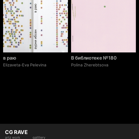
в раю
В библиотеке № 180
Elizaveta-Eva Pelevina
Polina Zherebtsova
CG RAVE
artz work
gallllery