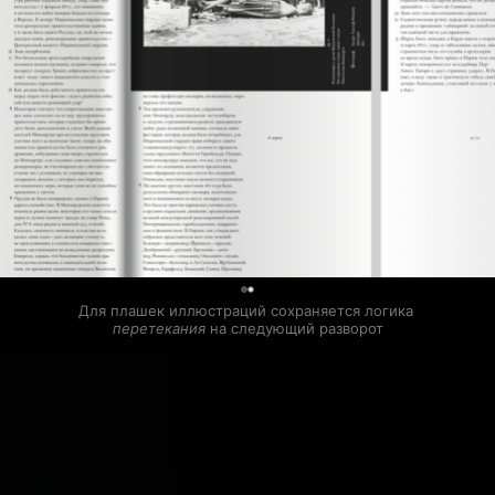
0
Для плашек иллюстраций сохраняется логика 
перетекания
 на следующий разворот