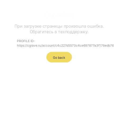
Ошибка
При загрузке страницы произошла ошибка.
Обратитесь в техподдержку.
PROFILE ID:
https://cgrave.ru/account/c4c227d5573c4ce697877a3f176edb76
Go back