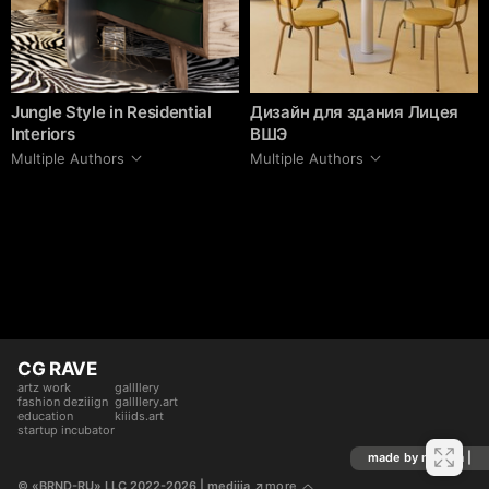
Jungle Style in Residential
Дизайн для здания Лицея
Interiors
ВШЭ
Multiple Authors
Multiple Authors
CG RAVE
artz work
gallllery
fashion deziiign
gallllery.art
education
kiiids.art
startup incubator
made by mediiia |
© «BRND-RU» LLC 2022-2026
 | mediiia 
more
↗