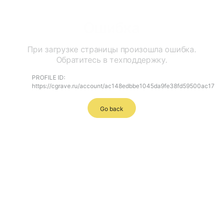
Ошибка
При загрузке страницы произошла ошибка.
Обратитесь в техподдержку.
PROFILE ID:
https://cgrave.ru/account/ac148edbbe1045da9fe38fd59500ac17
Go back