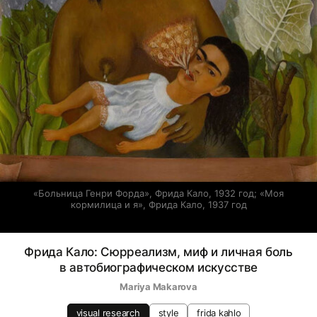
«Больница Генри Форда», Фрида Кало, 1932 год; «Моя 
кормилица и я», Фрида Кало, 1937 год
Фрида Кало: Сюрреализм, миф и личная боль
в автобиографическом искусстве
Mariya Makarova
visual research
style
frida kahlo