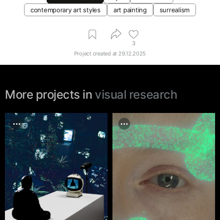
contemporary art styles
art painting
surrealism
3
Project created at
29.12.2025
More projects in
visual research