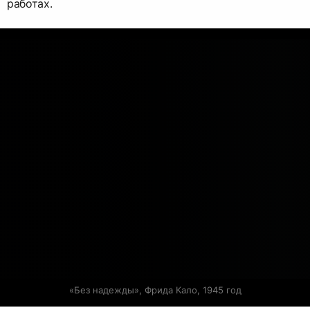
работах.
«Без надежды», Фрида Кало, 1945 год