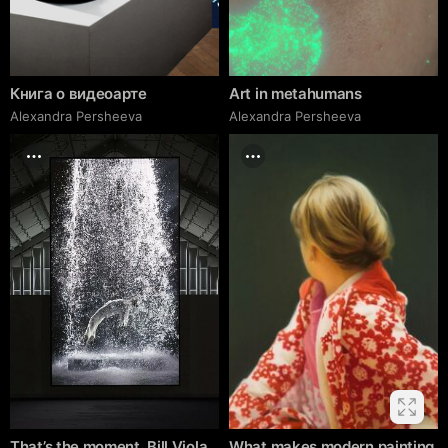
Книга о видеоарте
Art in metahumans
Alexandra Persheeva
Alexandra Persheeva
That’s the moment. Bill Viola
What makes modern painting