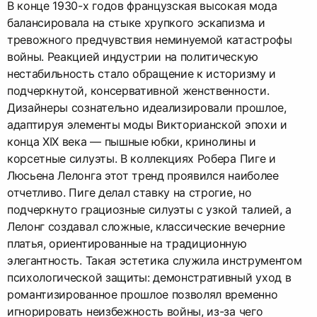
В конце 1930-х годов французская высокая мода
балансировала на стыке хрупкого эскапизма и
тревожного предчувствия неминуемой катастрофы
войны. Реакцией индустрии на политическую
нестабильность стало обращение к историзму и
подчеркнутой, консервативной женственности.
Дизайнеры сознательно идеализировали прошлое,
адаптируя элементы моды Викторианской эпохи и
конца XIX века — пышные юбки, кринолины и
корсетные силуэты. В коллекциях Робера Пиге и
Люсьена Лелонга этот тренд проявился наиболее
отчетливо. Пиге делал ставку на строгие, но
подчеркнуто грациозные силуэты с узкой талией, а
Лелонг создавал сложные, классические вечерние
платья, ориентированные на традиционную
элегантность. Такая эстетика служила инструментом
психологической защиты: демонстративный уход в
романтизированное прошлое позволял временно
игнорировать неизбежность войны, из-за чего