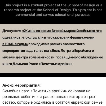
This project is a student project at the School of Design or a
research project at the School of Design. This project is not
commercial and serves educational purposes
Дискуссия
«
Жизнь во время Второй мировой войны: во что
одевались, что слушали и что смотрели француженки
в 1940-е годы
»
проходила в рамках совместного
мероприятия издательства «Бель Летр» и Еврейского
музея и центра толерантности, посвященного обсуждению
книги Дамьена Роже «Почетные арийки».
Анонс мероприятия:
Семейная сага «Почетные арийки» основана на
реальных событиях и рассказывает историю трех
сестер, которые родились в богатой еврейской семье