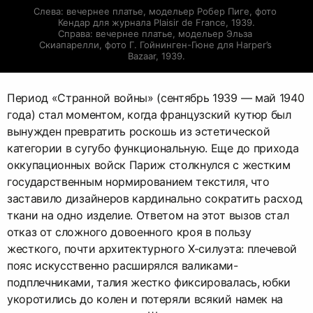
Слева: вечернее платье, модельер Робер Пиге, фото 
Кендар для журнала Plaisir de France, 1939.

Справа: вечернее платье, модельер Эльза 
Скиапарелли, фото Г. Гойнинген-Гюне для Harper’s 
Bazaar, 1939.
Период «Странной войны» (сентябрь 1939 — май 1940
года) стал моментом, когда французский кутюр был
вынужден превратить роскошь из эстетической
категории в сугубо функциональную. Еще до прихода
оккупационных войск Париж столкнулся с жестким
государственным нормированием текстиля, что
заставило дизайнеров кардинально сократить расход
ткани на одно изделие. Ответом на этот вызов стал
отказ от сложного довоенного кроя в пользу
жесткого, почти архитектурного Х-силуэта: плечевой
пояс искусственно расширялся валиками-
подплечниками, талия жестко фиксировалась, юбки
укоротились до колен и потеряли всякий намек на