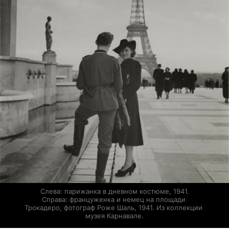
Слева: парижанка в дневном костюме, 1941.

Справа: француженка и немец на площади 
Трокадеро, фотограф Роже Шаль, 1941. Из коллекции 
музея Карнавале.