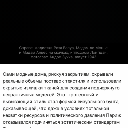
Справа: модистки Роза Валуа, Мадам ле Монье 
и Мадам Аньес на скачках, ипподром Лонгшан, 
фотограф Андре Зукка, август 1943.
Сами модные дома, рискуя закрытием, скрывали
реальные объемы поставок текстиля и использовали
скрытые излишки тканей для создания подчеркнуто
непрактичных моделей. Этот гротескный и
вызывающий стиль стал формой визуального бунта,
доказывающей, что даже в условиях тотальной
нехватки ресурсов и политического давления Париж
отказывался подчиняться эстетическим стандартам