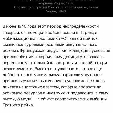
журнала Vogue, 1939.

Справа: фотография Хорста П. Хорста для журнала 
Vogue, 1940.
В июне 1940 года этот период неопределенности
завершился: немецкие войска вошли в Париж, и
мобилизационная экономика «Странной войны»
сменилась суровыми реалиями оккупационного
режима. Французская индустрия моды, едва успевшая
приспособиться к первичному дефициту, оказалась
перед лицом тотальной катастрофы и полной потери
независимости. Вместо вынужденного, но все еще
добровольного минимализма парижским кутюрье
пришлось учиться выживанию в условиях жесткого
диктата нацистских властей, которые превратили
экономию ресурсов в инструмент подавления, а саму
высокую моду — в объект геополитических амбиций
Третьего рейха.