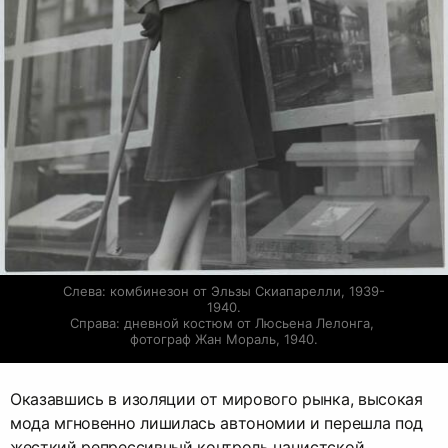
Слева: комбинезон от Эльзы Скиапарелли, 1939-
1940.

Справа: дневной костюм от Люсьена Лелонга, 
фотограф Жан Мораль, 1940.
Оказавшись в изоляции от мирового рынка, высокая
мода мгновенно лишилась автономии и перешла под
жесткий репрессивный контроль нацистской