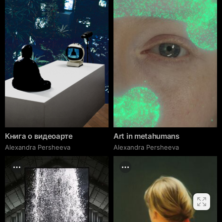
summer-hats-fonssagrives-and-lane
(Просмотрено 30.05.2026)
8.
https://www.vogue.ru/fashion/favourites-of-
vogue/kak_kombinezony_stali_modnymi
(Просмотрено 30.05.2026)
9.
https://www.centrepompidou.fr/en/ressources/oeu
vre/c7GG7bR
(Просмотрено 30.05.2026)
10.
https://www.galerie-roger-viollet.fr/en/photo-war-
1939-1945-fashion-in-auteuil-march-1941-
896493-1366386820#product-history
(Просмотрено 30.05.2026)
11.
https://www.roger-viollet.fr/image-photo/world-
Книга о видеоарте
Art in metahumans
war-ii-german-soldier-and-young-woman-225036
Alexandra Persheeva
Alexandra Persheeva
(Просмотрено 30.05.2026)
12.
https://www.lifo.gr/various/45-eghromes-
fotografies-apo-katehomeno-parisi-1940-1944
(Просмотрено 30.05.2026)
13.
https://www.flickr.com/photos/collectvelo/5956820
461/in/photostream/
(Просмотрено 30.05.2026)
14.
https://time.com/3711136/black-lace-and-woolen-