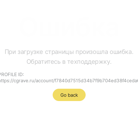
Ошибка
При загрузке страницы произошла ошибка.
Обратитесь в техподдержку.
PROFILE ID:
https://cgrave.ru/account/f7840d7515d34b7f9b704ed38f4ceda
Go back