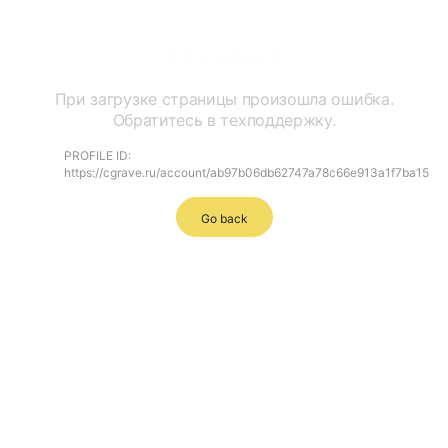
Ошибка
При загрузке страницы произошла ошибка.
Обратитесь в техподдержку.
PROFILE ID:
https://cgrave.ru/account/ab97b06db62747a78c66e913a1f7ba15
Go back