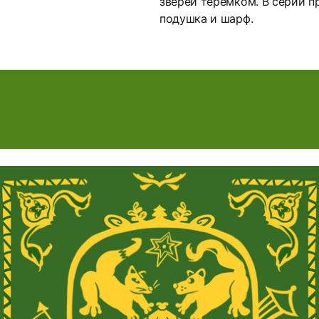
зверей теремком. В серии п
подушка и шарф.