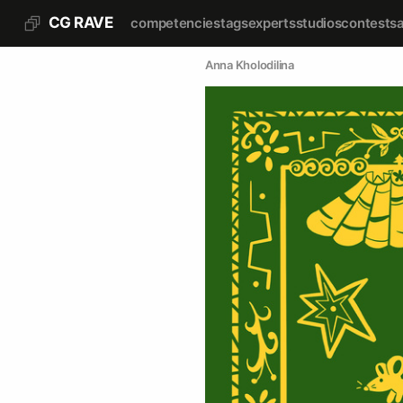
CG RAVE
competencies
tags
experts
studios
contests
Anna Kholodilina