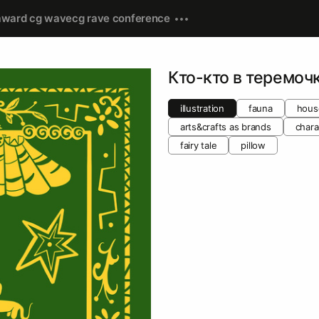
award cg wave
cg rave conference
Кто-кто в теремоч
illustration
fauna
house
arts&crafts as brands
chara
fairy tale
pillow