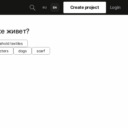
Create project
Login
RU
EN
ке живет?
hold textiles
cters
dogs
scarf