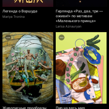
Легенда о Воршуде
Гирлянда «Раз, два, три —
оживи!» по мотивам
Mariya Tronina
«Маленького принца»
Larisa Aznauryan
Живописные прообразы
Пир на весь мир