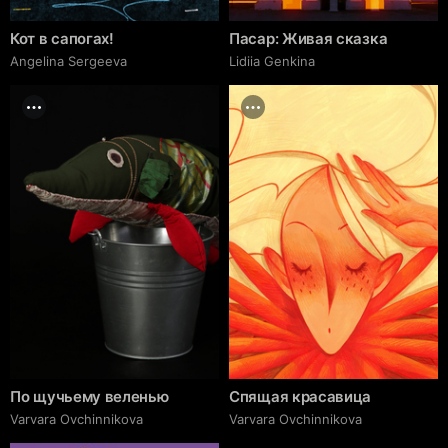
Кот в сапогах!
Пасар: Живая сказка
Angelina Sergeeva
Lidiia Genkina
По щучьему веленью
Спящая красавица
Varvara Ovchinnikova
Varvara Ovchinnikova