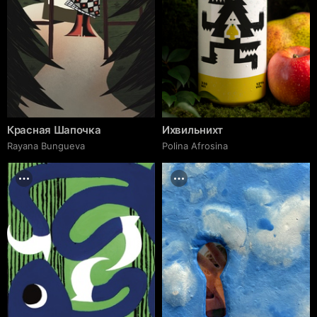
Красная Шапочка
Ихвильнихт
Rayana Bungueva
Polina Afrosina