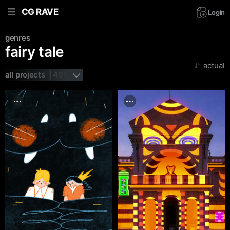
CG RAVE
Login
genres
fairy tale
actual
all projects  | 400