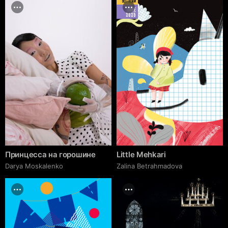
BEST DESIGN
JUNE
2025
Принцесса на горошине
Little Mehkari
Darya Moskalenko
Zalina Betrahmadova