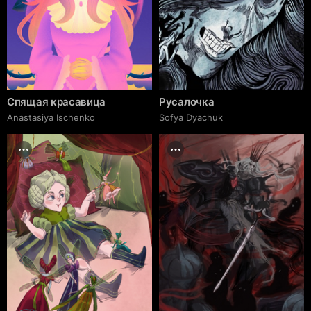
Спящая красавица
Русалочка
Anastasiya Ischenko
Sofya Dyachuk