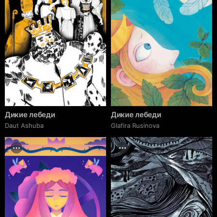
Дикие лебеди
Дикие лебеди
Daut Ashuba
Glafira Rusinova