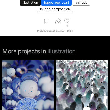
illustration
happy new year!
animatic
musical composition
4
Project created at
31.01.2024
More projects in
illustration