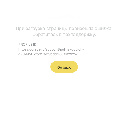
Ошибка
При загрузке страницы произошла ошибка.
Обратитесь в техподдержку.
PROFILE ID:
https://cgrave.ru/account/polina-dubich-
c3394207fbff404f8cddf160f6f2925c
Go back