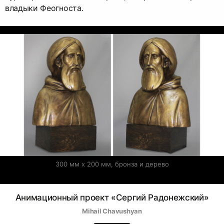
владыки Феогноста.
300 мм x 200 мм, бронза и дерево
Анимационный проект «Сергий Радонежский»‎
Mihail Chavushyan