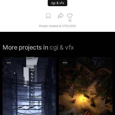
cgi & vfx
15
Project created at
27.10.2023
More projects in
cgi & vfx