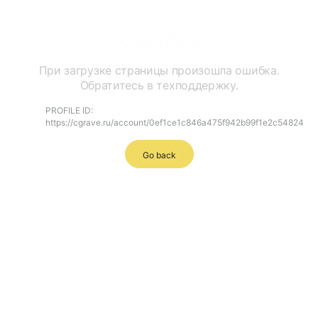
Ошибка
При загрузке страницы произошла ошибка.
Обратитесь в техподдержку.
PROFILE ID:
https://cgrave.ru/account/0ef1ce1c846a475f942b99f1e2c54824
Go back