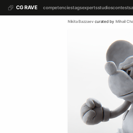
CG RAVE
competencies
tags
experts
studios
contests
Nikita Bazzaev
curated by
Mihail C