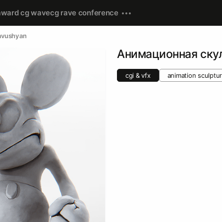
award cg wave
cg rave conference
havushyan
Анимационная ску
cgi & vfx
animation sculptu