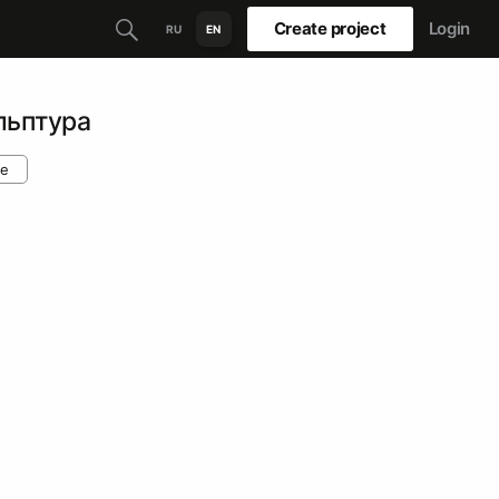
Create project
Login
RU
EN
льптура
re