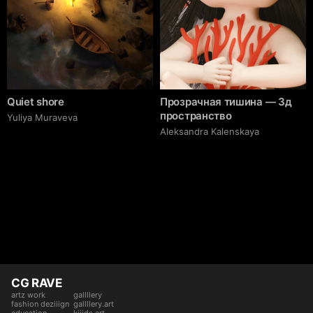
Quiet shore
Прозрачная тишина — 3д
пространство
Yuliya Muraveva
Aleksandra Kalenskaya
CG RAVE
artz work
gallllery
fashion deziiign
gallllery.art