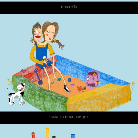
поза «Т»
поза «в песочнице»