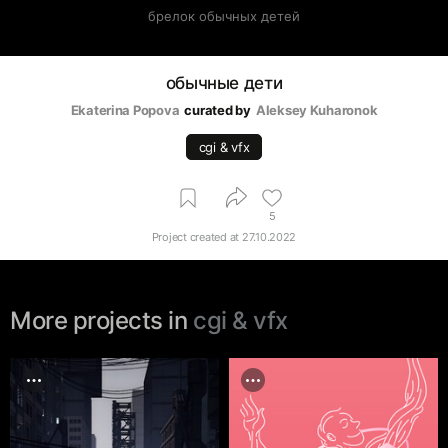
брелок обычных детей
обычные дети
Ekaterina Popova
curated by
Aleksey Kuharonok
cgi & vfx
5
Project created at
27.10.2022
More projects in
cgi & vfx