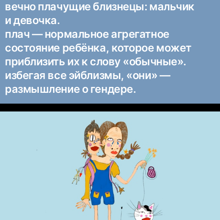
вечно плачущие близнецы: мальчик
и девочка.
плач — нормальное агрегатное
состояние ребёнка, которое может
приблизить их к слову «обычные».
избегая все эйблизмы, «они» —
размышление о гендере.