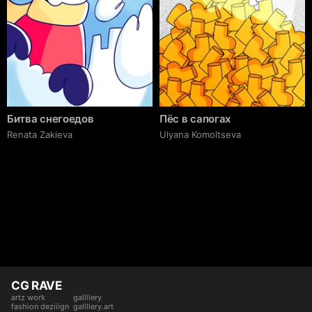
Битва снегоедов
Пёс в сапогах
Renata Zakieva
Ulyana Komoltseva
CG RAVE
artz work
gallllery
fashion deziiign
gallllery.art