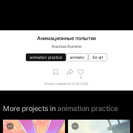
Анимационные попытки
Anastas Kurokin
animation practice
animatic
3d-art
0
Project created at
16.05.2026
More projects in
animation practice