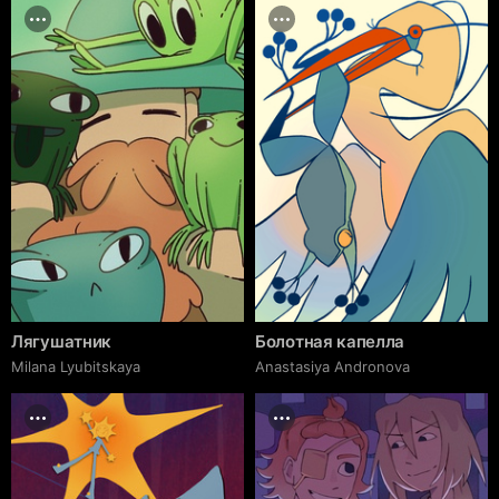
Лягушатник
Болотная капелла
Milana Lyubitskaya
Anastasiya Andronova