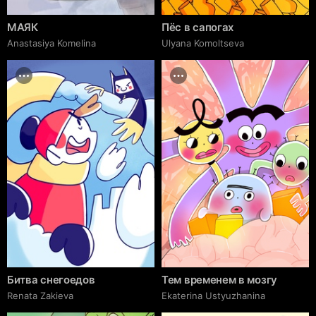
МАЯК
Пёс в сапогах
Anastasiya Komelina
Ulyana Komoltseva
Битва снегоедов
Тем временем в мозгу
Renata Zakieva
Ekaterina Ustyuzhanina