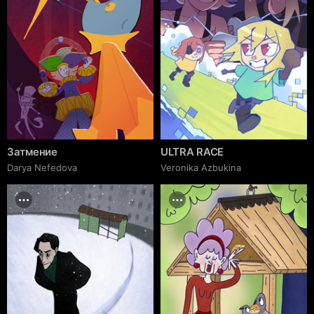
Затмение
ULTRA RACE
Darya Nefedova
Veronika Azbukina