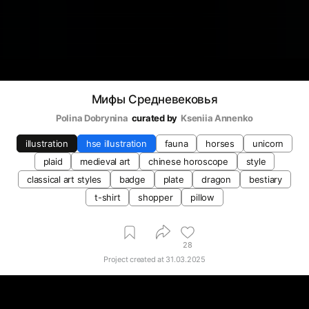
Мифы Средневековья
Polina Dobrynina
curated by
Kseniia Аnnenko
illustration
hse illustration
fauna
horses
unicorn
plaid
medieval art
chinese horoscope
style
classical art styles
badge
plate
dragon
bestiary
t-shirt
shopper
pillow
28
Project created at
31.03.2025