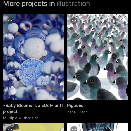
More projects in
illustration
«Baby Bloom» is a «Gel» briff
Pigeons
project.
Yana Tkach
Multiple Authors