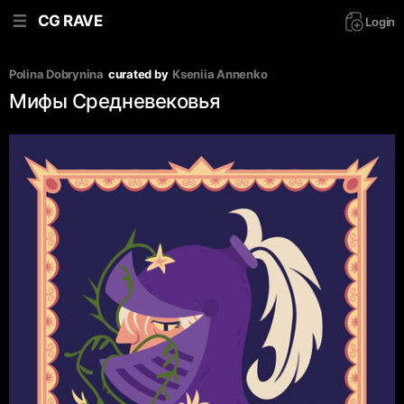
CG RAVE
Login
Polina Dobrynina
curated by
Kseniia Аnnenko
Мифы Средневековья