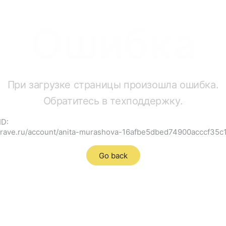
Ошибка
При загрузке страницы произошла ошибка.
Обратитесь в техподдержку.
ID:
cgrave.ru/account/anita-murashova-16afbe5dbed74900acccf35
Go back